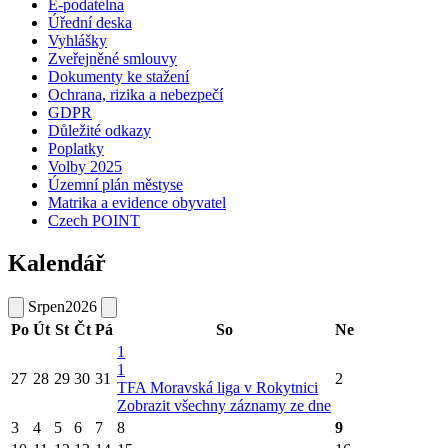
E-podatelna
Úřední deska
Vyhlášky
Zveřejněné smlouvy
Dokumenty ke stažení
Ochrana, rizika a nebezpečí
GDPR
Důležité odkazy
Poplatky
Volby 2025
Územní plán městyse
Matrika a evidence obyvatel
Czech POINT
Kalendář
Srpen
2026
Po
Út
St
Čt
Pá
So
Ne
1
1
27
28
29
30
31
2
TFA Moravská liga v Rokytnici
Zobrazit všechny záznamy ze dne
3
4
5
6
7
8
9