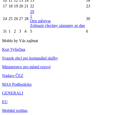
10
11
12
13
14
15
16
17
18
19
20
21
22
23
29
1
24
25
26
27
28
30
Den městyse
Zobrazit všechny záznamy ze dne
31
1
2
3
4
5
6
Mohlo by Vás zajímat
Kraj Vyšočina
Svazek obcí pro komunální služby
Ministerstvo pro místní rozvoj
Nadace ČEZ
MAS Podhorácko
GENERALI
EU
Mobilní rozhlas