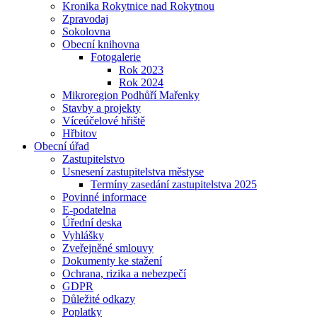
Kronika Rokytnice nad Rokytnou
Zpravodaj
Sokolovna
Obecní knihovna
Fotogalerie
Rok 2023
Rok 2024
Mikroregion Podhůří Mařenky
Stavby a projekty
Víceúčelové hřiště
Hřbitov
Obecní úřad
Zastupitelstvo
Usnesení zastupitelstva městyse
Termíny zasedání zastupitelstva 2025
Povinné informace
E-podatelna
Úřední deska
Vyhlášky
Zveřejněné smlouvy
Dokumenty ke stažení
Ochrana, rizika a nebezpečí
GDPR
Důležité odkazy
Poplatky