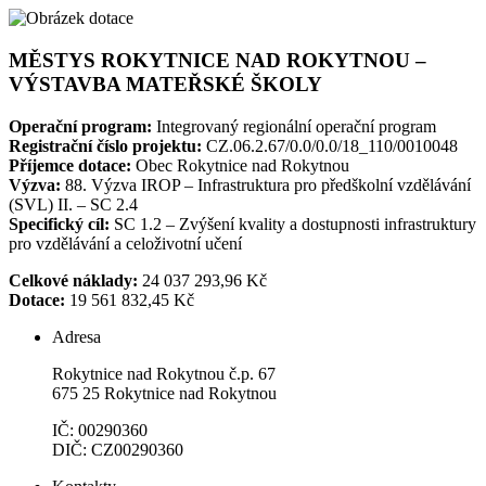
MĚSTYS ROKYTNICE NAD ROKYTNOU –
VÝSTAVBA MATEŘSKÉ ŠKOLY
Operační program:
Integrovaný regionální operační program
Registrační číslo projektu:
CZ.06.2.67/0.0/0.0/18_110/0010048
Příjemce dotace:
Obec Rokytnice nad Rokytnou
Výzva:
88. Výzva IROP – Infrastruktura pro předškolní vzdělávání
(SVL) II. – SC 2.4
Specifický cíl:
SC 1.2 – Zvýšení kvality a dostupnosti infrastruktury
pro vzdělávání a celoživotní učení
Celkové náklady:
24 037 293,96 Kč
Dotace:
19 561 832,45 Kč
Adresa
Rokytnice nad Rokytnou č.p. 67
675 25 Rokytnice nad Rokytnou
IČ: 00290360
DIČ: CZ00290360