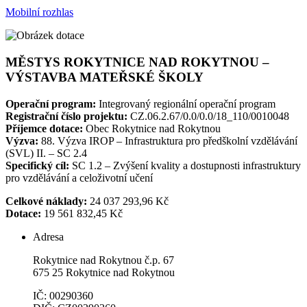
Mobilní rozhlas
MĚSTYS ROKYTNICE NAD ROKYTNOU –
VÝSTAVBA MATEŘSKÉ ŠKOLY
Operační program:
Integrovaný regionální operační program
Registrační číslo projektu:
CZ.06.2.67/0.0/0.0/18_110/0010048
Příjemce dotace:
Obec Rokytnice nad Rokytnou
Výzva:
88. Výzva IROP – Infrastruktura pro předškolní vzdělávání
(SVL) II. – SC 2.4
Specifický cíl:
SC 1.2 – Zvýšení kvality a dostupnosti infrastruktury
pro vzdělávání a celoživotní učení
Celkové náklady:
24 037 293,96 Kč
Dotace:
19 561 832,45 Kč
Adresa
Rokytnice nad Rokytnou č.p. 67
675 25 Rokytnice nad Rokytnou
IČ: 00290360