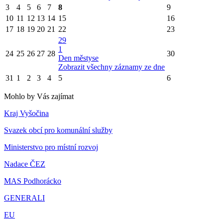
3
4
5
6
7
8
9
10
11
12
13
14
15
16
17
18
19
20
21
22
23
29
1
24
25
26
27
28
30
Den městyse
Zobrazit všechny záznamy ze dne
31
1
2
3
4
5
6
Mohlo by Vás zajímat
Kraj Vyšočina
Svazek obcí pro komunální služby
Ministerstvo pro místní rozvoj
Nadace ČEZ
MAS Podhorácko
GENERALI
EU