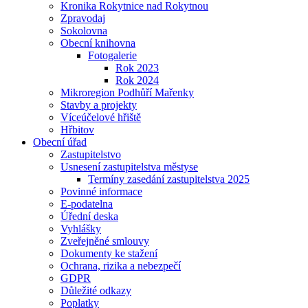
Kronika Rokytnice nad Rokytnou
Zpravodaj
Sokolovna
Obecní knihovna
Fotogalerie
Rok 2023
Rok 2024
Mikroregion Podhůří Mařenky
Stavby a projekty
Víceúčelové hřiště
Hřbitov
Obecní úřad
Zastupitelstvo
Usnesení zastupitelstva městyse
Termíny zasedání zastupitelstva 2025
Povinné informace
E-podatelna
Úřední deska
Vyhlášky
Zveřejněné smlouvy
Dokumenty ke stažení
Ochrana, rizika a nebezpečí
GDPR
Důležité odkazy
Poplatky