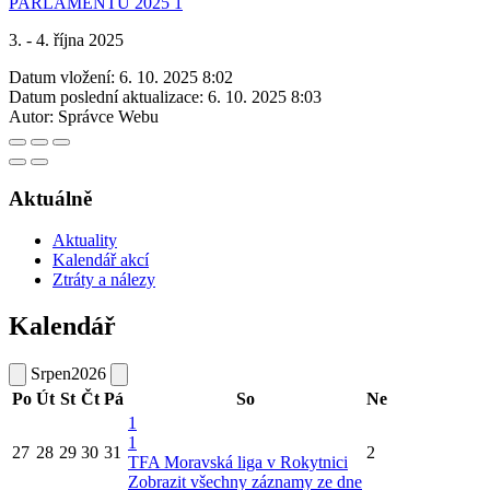
3. - 4. října 2025
Datum vložení:
6. 10. 2025 8:02
Datum poslední aktualizace:
6. 10. 2025 8:03
Autor:
Správce Webu
Aktuálně
Aktuality
Kalendář akcí
Ztráty a nálezy
Kalendář
Srpen
2026
Po
Út
St
Čt
Pá
So
Ne
1
1
27
28
29
30
31
2
TFA Moravská liga v Rokytnici
Zobrazit všechny záznamy ze dne