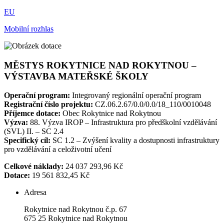
EU
Mobilní rozhlas
MĚSTYS ROKYTNICE NAD ROKYTNOU –
VÝSTAVBA MATEŘSKÉ ŠKOLY
Operační program:
Integrovaný regionální operační program
Registrační číslo projektu:
CZ.06.2.67/0.0/0.0/18_110/0010048
Příjemce dotace:
Obec Rokytnice nad Rokytnou
Výzva:
88. Výzva IROP – Infrastruktura pro předškolní vzdělávání
(SVL) II. – SC 2.4
Specifický cíl:
SC 1.2 – Zvýšení kvality a dostupnosti infrastruktury
pro vzdělávání a celoživotní učení
Celkové náklady:
24 037 293,96 Kč
Dotace:
19 561 832,45 Kč
Adresa
Rokytnice nad Rokytnou č.p. 67
675 25 Rokytnice nad Rokytnou