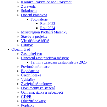
Kronika Rokytnice nad Rokytnou
Zpravodaj
Sokolovna
Obecní knihovna
Fotogalerie
Rok 2023
Rok 2024
Mikroregion Podhůří Mařenky
Stavby a projekty
Víceúčelové hřiště
Hřbitov
Obecní úřad
Zastupitelstvo
Usnesení zastupitelstva městyse
Termíny zasedání zastupitelstva 2025
Povinné informace
E-podatelna
Úřední deska
Vyhlášky
Zveřejněné smlouvy
Dokumenty ke stažení
Ochrana, rizika a nebezpečí
GDPR
Důležité odkazy
Poplatky