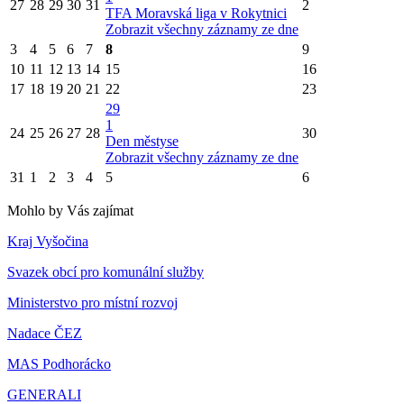
27
28
29
30
31
2
TFA Moravská liga v Rokytnici
Zobrazit všechny záznamy ze dne
3
4
5
6
7
8
9
10
11
12
13
14
15
16
17
18
19
20
21
22
23
29
1
24
25
26
27
28
30
Den městyse
Zobrazit všechny záznamy ze dne
31
1
2
3
4
5
6
Mohlo by Vás zajímat
Kraj Vyšočina
Svazek obcí pro komunální služby
Ministerstvo pro místní rozvoj
Nadace ČEZ
MAS Podhorácko
GENERALI