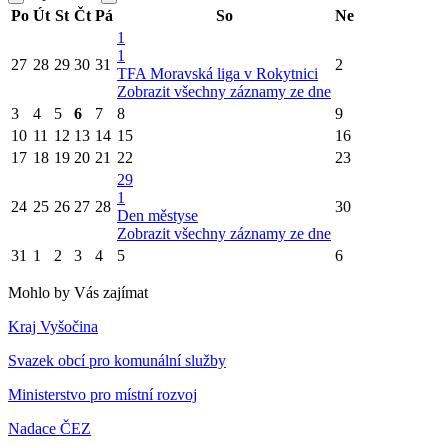
Po
Út
St
Čt
Pá
So
Ne
1
1
27
28
29
30
31
2
TFA Moravská liga v Rokytnici
Zobrazit všechny záznamy ze dne
3
4
5
6
7
8
9
10
11
12
13
14
15
16
17
18
19
20
21
22
23
29
1
24
25
26
27
28
30
Den městyse
Zobrazit všechny záznamy ze dne
31
1
2
3
4
5
6
Mohlo by Vás zajímat
Kraj Vyšočina
Svazek obcí pro komunální služby
Ministerstvo pro místní rozvoj
Nadace ČEZ