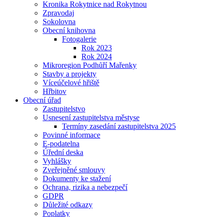
Kronika Rokytnice nad Rokytnou
Zpravodaj
Sokolovna
Obecní knihovna
Fotogalerie
Rok 2023
Rok 2024
Mikroregion Podhůří Mařenky
Stavby a projekty
Víceúčelové hřiště
Hřbitov
Obecní úřad
Zastupitelstvo
Usnesení zastupitelstva městyse
Termíny zasedání zastupitelstva 2025
Povinné informace
E-podatelna
Úřední deska
Vyhlášky
Zveřejněné smlouvy
Dokumenty ke stažení
Ochrana, rizika a nebezpečí
GDPR
Důležité odkazy
Poplatky