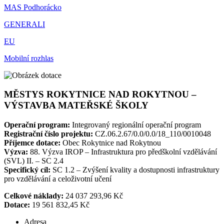
MAS Podhorácko
GENERALI
EU
Mobilní rozhlas
MĚSTYS ROKYTNICE NAD ROKYTNOU –
VÝSTAVBA MATEŘSKÉ ŠKOLY
Operační program:
Integrovaný regionální operační program
Registrační číslo projektu:
CZ.06.2.67/0.0/0.0/18_110/0010048
Příjemce dotace:
Obec Rokytnice nad Rokytnou
Výzva:
88. Výzva IROP – Infrastruktura pro předškolní vzdělávání
(SVL) II. – SC 2.4
Specifický cíl:
SC 1.2 – Zvýšení kvality a dostupnosti infrastruktury
pro vzdělávání a celoživotní učení
Celkové náklady:
24 037 293,96 Kč
Dotace:
19 561 832,45 Kč
Adresa