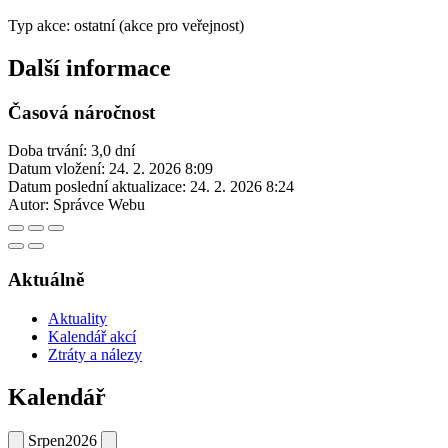
Typ akce: ostatní (akce pro veřejnost)
Další informace
Časová náročnost
Doba trvání: 3,0 dní
Datum vložení:
24. 2. 2026 8:09
Datum poslední aktualizace:
24. 2. 2026 8:24
Autor:
Správce Webu
Aktuálně
Aktuality
Kalendář akcí
Ztráty a nálezy
Kalendář
Srpen
2026