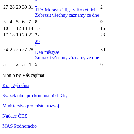
1
27
28
29
30
31
2
TFA Moravská liga v Rokytnici
Zobrazit všechny záznamy ze dne
3
4
5
6
7
8
9
10
11
12
13
14
15
16
17
18
19
20
21
22
23
29
1
24
25
26
27
28
30
Den městyse
Zobrazit všechny záznamy ze dne
31
1
2
3
4
5
6
Mohlo by Vás zajímat
Kraj Vyšočina
Svazek obcí pro komunální služby
Ministerstvo pro místní rozvoj
Nadace ČEZ
MAS Podhorácko