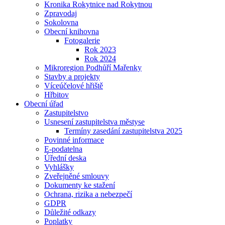
Kronika Rokytnice nad Rokytnou
Zpravodaj
Sokolovna
Obecní knihovna
Fotogalerie
Rok 2023
Rok 2024
Mikroregion Podhůří Mařenky
Stavby a projekty
Víceúčelové hřiště
Hřbitov
Obecní úřad
Zastupitelstvo
Usnesení zastupitelstva městyse
Termíny zasedání zastupitelstva 2025
Povinné informace
E-podatelna
Úřední deska
Vyhlášky
Zveřejněné smlouvy
Dokumenty ke stažení
Ochrana, rizika a nebezpečí
GDPR
Důležité odkazy
Poplatky