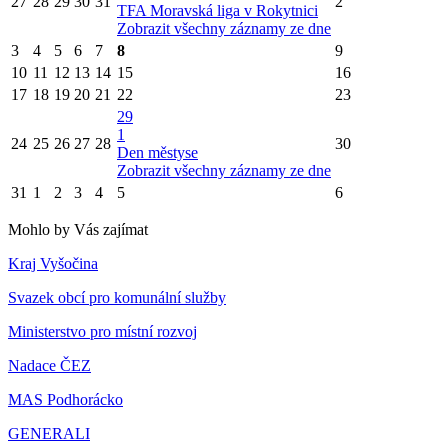
27
28
29
30
31
2
TFA Moravská liga v Rokytnici
Zobrazit všechny záznamy ze dne
3
4
5
6
7
8
9
10
11
12
13
14
15
16
17
18
19
20
21
22
23
29
1
24
25
26
27
28
30
Den městyse
Zobrazit všechny záznamy ze dne
31
1
2
3
4
5
6
Mohlo by Vás zajímat
Kraj Vyšočina
Svazek obcí pro komunální služby
Ministerstvo pro místní rozvoj
Nadace ČEZ
MAS Podhorácko
GENERALI