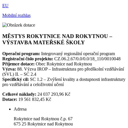
EU
Mobilní rozhlas
MĚSTYS ROKYTNICE NAD ROKYTNOU –
VÝSTAVBA MATEŘSKÉ ŠKOLY
Operační program:
Integrovaný regionální operační program
Registrační číslo projektu:
CZ.06.2.67/0.0/0.0/18_110/0010048
Příjemce dotace:
Obec Rokytnice nad Rokytnou
Výzva:
88. Výzva IROP – Infrastruktura pro předškolní vzdělávání
(SVL) II. – SC 2.4
Specifický cíl:
SC 1.2 – Zvýšení kvality a dostupnosti infrastruktury
pro vzdělávání a celoživotní učení
Celkové náklady:
24 037 293,96 Kč
Dotace:
19 561 832,45 Kč
Adresa
Rokytnice nad Rokytnou č.p. 67
675 25 Rokytnice nad Rokytnou