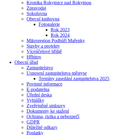
Kronika Rokytnice nad Rokytnou
Zpravodaj
Sokolovna
Obecní knihovna
Fotogalerie
Rok 2023
Rok 2024
Mikroregion Podhůří Mařenky
Stavby a projekty
Víceúčelové hřiště
Hřbitov
Obecní úřad
Zastupitelstvo
Usnesení zastupitelstva městyse
Termíny zasedání zastupitelstva 2025
Povinné informace
E-podatelna
Úřední deska
Vyhlášky
Zveřejněné smlouvy
Dokumenty ke stažení
Ochrana, rizika a nebezpečí
GDPR
Důležité odkazy
Poplatky