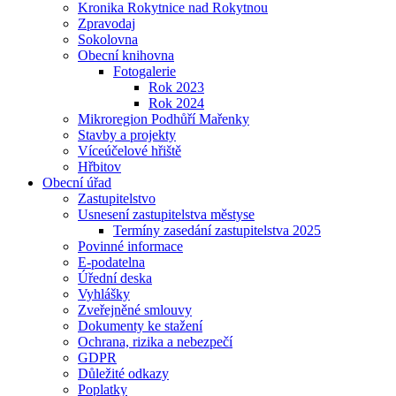
Kronika Rokytnice nad Rokytnou
Zpravodaj
Sokolovna
Obecní knihovna
Fotogalerie
Rok 2023
Rok 2024
Mikroregion Podhůří Mařenky
Stavby a projekty
Víceúčelové hřiště
Hřbitov
Obecní úřad
Zastupitelstvo
Usnesení zastupitelstva městyse
Termíny zasedání zastupitelstva 2025
Povinné informace
E-podatelna
Úřední deska
Vyhlášky
Zveřejněné smlouvy
Dokumenty ke stažení
Ochrana, rizika a nebezpečí
GDPR
Důležité odkazy
Poplatky