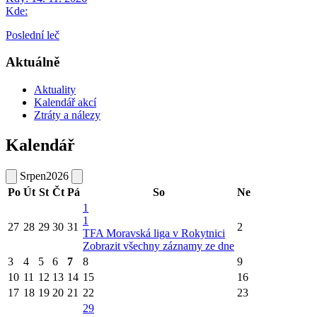
Kde:
Poslední leč
Aktuálně
Aktuality
Kalendář akcí
Ztráty a nálezy
Kalendář
Srpen
2026
Po
Út
St
Čt
Pá
So
Ne
1
1
27
28
29
30
31
2
TFA Moravská liga v Rokytnici
Zobrazit všechny záznamy ze dne
3
4
5
6
7
8
9
10
11
12
13
14
15
16
17
18
19
20
21
22
23
29