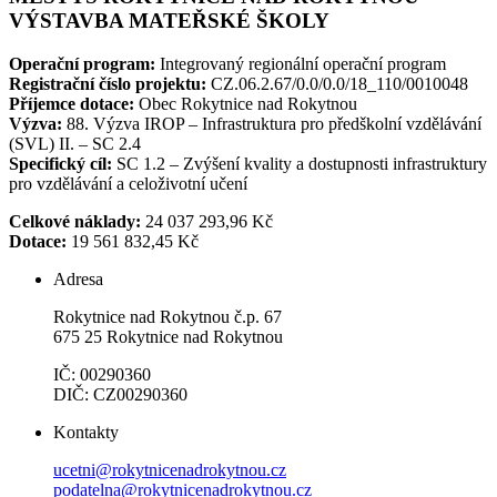
VÝSTAVBA MATEŘSKÉ ŠKOLY
Operační program:
Integrovaný regionální operační program
Registrační číslo projektu:
CZ.06.2.67/0.0/0.0/18_110/0010048
Příjemce dotace:
Obec Rokytnice nad Rokytnou
Výzva:
88. Výzva IROP – Infrastruktura pro předškolní vzdělávání
(SVL) II. – SC 2.4
Specifický cíl:
SC 1.2 – Zvýšení kvality a dostupnosti infrastruktury
pro vzdělávání a celoživotní učení
Celkové náklady:
24 037 293,96 Kč
Dotace:
19 561 832,45 Kč
Adresa
Rokytnice nad Rokytnou č.p. 67
675 25 Rokytnice nad Rokytnou
IČ: 00290360
DIČ: CZ00290360
Kontakty
ucetni@rokytnicenadrokytnou.cz
podatelna@rokytnicenadrokytnou.cz