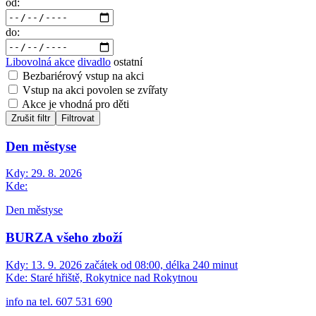
od:
do:
Libovolná akce
divadlo
ostatní
Bezbariérový vstup na akci
Vstup na akci povolen se zvířaty
Akce je vhodná pro děti
Zrušit filtr
Filtrovat
Den městyse
Kdy:
29. 8. 2026
Kde:
Den městyse
BURZA všeho zboží
Kdy:
13. 9. 2026 začátek od 08:00, délka 240 minut
Kde:
Staré hřiště, Rokytnice nad Rokytnou
info na tel. 607 531 690