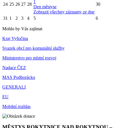
1
24
25
26
27
28
30
Den městyse
Zobrazit všechny záznamy ze dne
31
1
2
3
4
5
6
Mohlo by Vás zajímat
Kraj Vyšočina
Svazek obcí pro komunální služby
Ministerstvo pro místní rozvoj
Nadace ČEZ
MAS Podhorácko
GENERALI
EU
Mobilní rozhlas
MĚSTYS ROKYTNICE NAD ROKYTNOU –