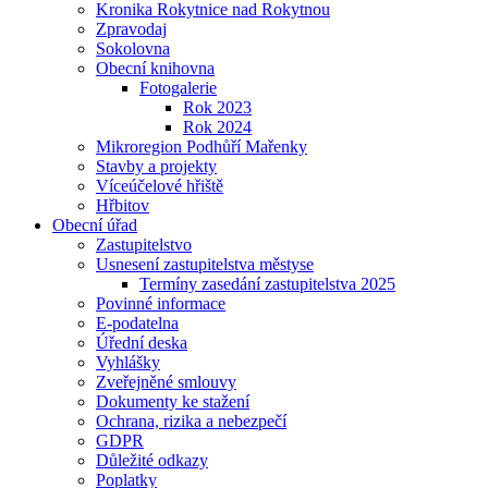
Kronika Rokytnice nad Rokytnou
Zpravodaj
Sokolovna
Obecní knihovna
Fotogalerie
Rok 2023
Rok 2024
Mikroregion Podhůří Mařenky
Stavby a projekty
Víceúčelové hřiště
Hřbitov
Obecní úřad
Zastupitelstvo
Usnesení zastupitelstva městyse
Termíny zasedání zastupitelstva 2025
Povinné informace
E-podatelna
Úřední deska
Vyhlášky
Zveřejněné smlouvy
Dokumenty ke stažení
Ochrana, rizika a nebezpečí
GDPR
Důležité odkazy
Poplatky