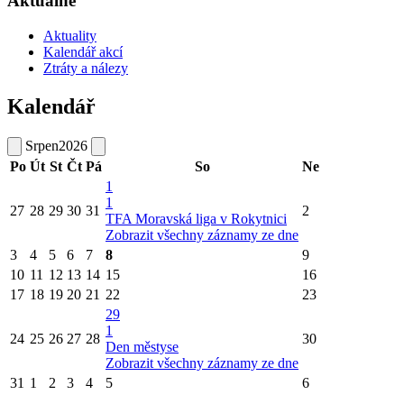
Aktuálně
Aktuality
Kalendář akcí
Ztráty a nálezy
Kalendář
Srpen
2026
Po
Út
St
Čt
Pá
So
Ne
1
1
27
28
29
30
31
2
TFA Moravská liga v Rokytnici
Zobrazit všechny záznamy ze dne
3
4
5
6
7
8
9
10
11
12
13
14
15
16
17
18
19
20
21
22
23
29
1
24
25
26
27
28
30
Den městyse
Zobrazit všechny záznamy ze dne
31
1
2
3
4
5
6