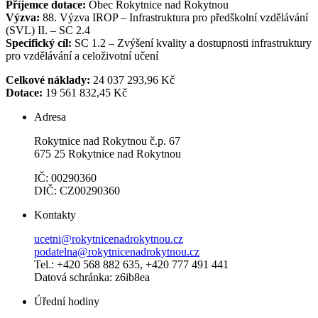
Příjemce dotace:
Obec Rokytnice nad Rokytnou
Výzva:
88. Výzva IROP – Infrastruktura pro předškolní vzdělávání
(SVL) II. – SC 2.4
Specifický cíl:
SC 1.2 – Zvýšení kvality a dostupnosti infrastruktury
pro vzdělávání a celoživotní učení
Celkové náklady:
24 037 293,96 Kč
Dotace:
19 561 832,45 Kč
Adresa
Rokytnice nad Rokytnou č.p. 67
675 25 Rokytnice nad Rokytnou
IČ: 00290360
DIČ: CZ00290360
Kontakty
ucetni@rokytnicenadrokytnou.cz
podatelna@rokytnicenadrokytnou.cz
Tel.: +420 568 882 635, +420 777 491 441
Datová schránka: z6ib8ea
Úřední hodiny