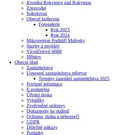
Kronika Rokytnice nad Rokytnou
Zpravodaj
Sokolovna
Obecní knihovna
Fotogalerie
Rok 2023
Rok 2024
Mikroregion Podhůří Mařenky
Stavby a projekty
Víceúčelové hřiště
Hřbitov
Obecní úřad
Zastupitelstvo
Usnesení zastupitelstva městyse
Termíny zasedání zastupitelstva 2025
Povinné informace
E-podatelna
Úřední deska
Vyhlášky
Zveřejněné smlouvy
Dokumenty ke stažení
Ochrana, rizika a nebezpečí
GDPR
Důležité odkazy
Poplatky