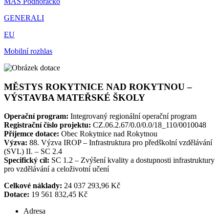
MAS Podhorácko
GENERALI
EU
Mobilní rozhlas
MĚSTYS ROKYTNICE NAD ROKYTNOU –
VÝSTAVBA MATEŘSKÉ ŠKOLY
Operační program:
Integrovaný regionální operační program
Registrační číslo projektu:
CZ.06.2.67/0.0/0.0/18_110/0010048
Příjemce dotace:
Obec Rokytnice nad Rokytnou
Výzva:
88. Výzva IROP – Infrastruktura pro předškolní vzdělávání
(SVL) II. – SC 2.4
Specifický cíl:
SC 1.2 – Zvýšení kvality a dostupnosti infrastruktury
pro vzdělávání a celoživotní učení
Celkové náklady:
24 037 293,96 Kč
Dotace:
19 561 832,45 Kč
Adresa