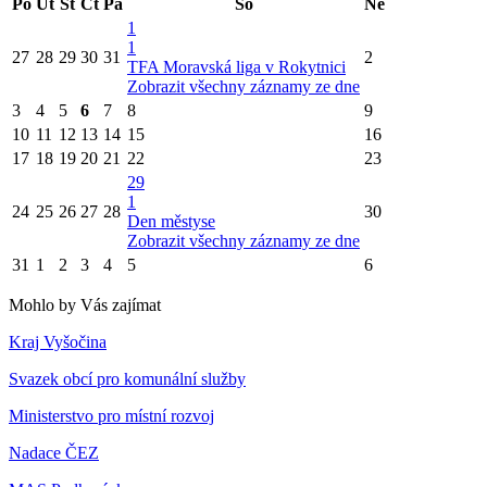
Po
Út
St
Čt
Pá
So
Ne
1
1
27
28
29
30
31
2
TFA Moravská liga v Rokytnici
Zobrazit všechny záznamy ze dne
3
4
5
6
7
8
9
10
11
12
13
14
15
16
17
18
19
20
21
22
23
29
1
24
25
26
27
28
30
Den městyse
Zobrazit všechny záznamy ze dne
31
1
2
3
4
5
6
Mohlo by Vás zajímat
Kraj Vyšočina
Svazek obcí pro komunální služby
Ministerstvo pro místní rozvoj
Nadace ČEZ