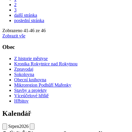
2
3
další stránka
poslední stránka
Zobrazeno
41
-
46
ze 46
Zobrazit vše
Obec
Z historie městyse
Kronika Rokytnice nad Rokytnou
Zpravodaj
Sokolovna
Obecní knihovna
Mikroregion Podhůří Mařenky
Stavby a projekty
Víceúčelové hřiště
Hřbitov
Kalendář
Srpen
2026