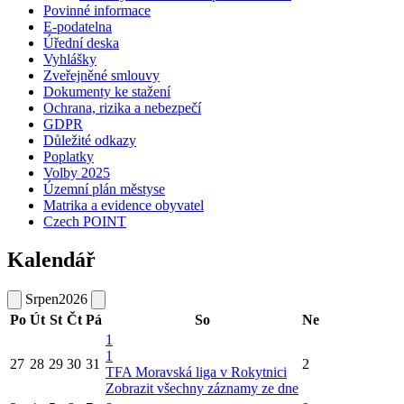
Povinné informace
E-podatelna
Úřední deska
Vyhlášky
Zveřejněné smlouvy
Dokumenty ke stažení
Ochrana, rizika a nebezpečí
GDPR
Důležité odkazy
Poplatky
Volby 2025
Územní plán městyse
Matrika a evidence obyvatel
Czech POINT
Kalendář
Srpen
2026
Po
Út
St
Čt
Pá
So
Ne
1
1
27
28
29
30
31
2
TFA Moravská liga v Rokytnici
Zobrazit všechny záznamy ze dne