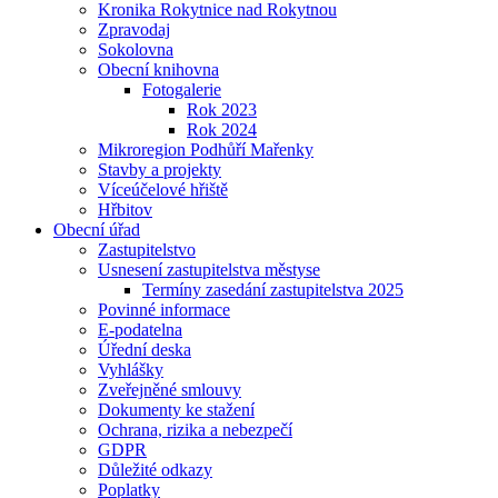
Kronika Rokytnice nad Rokytnou
Zpravodaj
Sokolovna
Obecní knihovna
Fotogalerie
Rok 2023
Rok 2024
Mikroregion Podhůří Mařenky
Stavby a projekty
Víceúčelové hřiště
Hřbitov
Obecní úřad
Zastupitelstvo
Usnesení zastupitelstva městyse
Termíny zasedání zastupitelstva 2025
Povinné informace
E-podatelna
Úřední deska
Vyhlášky
Zveřejněné smlouvy
Dokumenty ke stažení
Ochrana, rizika a nebezpečí
GDPR
Důležité odkazy
Poplatky