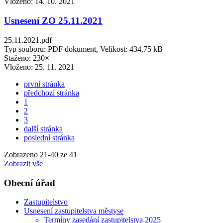
Vloženo:
14. 10. 2021
Usnesení ZO 25.11.2021
25.11.2021.pdf
Typ souboru: PDF dokument, Velikost: 434,75 kB
Staženo: 230×
Vloženo:
25. 11. 2021
první stránka
předchozí stránka
1
2
3
další stránka
poslední stránka
Zobrazeno
21
-
40
ze 41
Zobrazit vše
Obecní úřad
Zastupitelstvo
Usnesení zastupitelstva městyse
Termíny zasedání zastupitelstva 2025