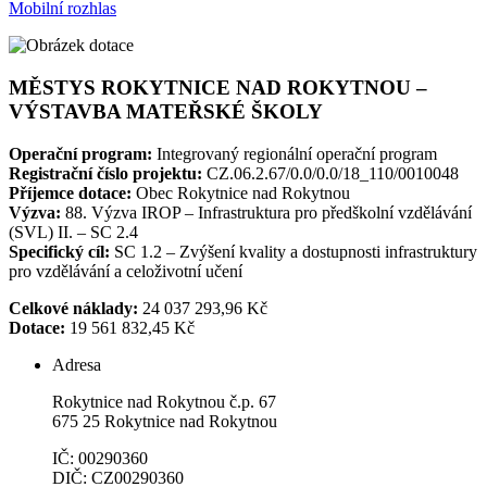
Mobilní rozhlas
MĚSTYS ROKYTNICE NAD ROKYTNOU –
VÝSTAVBA MATEŘSKÉ ŠKOLY
Operační program:
Integrovaný regionální operační program
Registrační číslo projektu:
CZ.06.2.67/0.0/0.0/18_110/0010048
Příjemce dotace:
Obec Rokytnice nad Rokytnou
Výzva:
88. Výzva IROP – Infrastruktura pro předškolní vzdělávání
(SVL) II. – SC 2.4
Specifický cíl:
SC 1.2 – Zvýšení kvality a dostupnosti infrastruktury
pro vzdělávání a celoživotní učení
Celkové náklady:
24 037 293,96 Kč
Dotace:
19 561 832,45 Kč
Adresa
Rokytnice nad Rokytnou č.p. 67
675 25 Rokytnice nad Rokytnou
IČ: 00290360
DIČ: CZ00290360